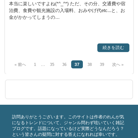
本当に楽しいですよね(*^_^*) ただ、その分、交通費や宿
泊費、食費や観光施設の入場料、おみやげ代etc...と、お
金がかかってしまうの…
続きを読む
…
37
« 前へ
1
35
36
38
39
次へ »
訪問ありがとうございます。このサイトは作者のれんが気
になるトレンドについて、ジャンル問わず呟いていく雑記
ブログです。話題になっているけど実際どうなんだろう？
という皆さんの疑問に対する答えになれれば幸いです。