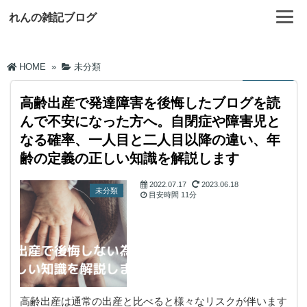
れんの雑記ブログ
HOME
»
未分類
高齢出産で発達障害を後悔したブログを読
んで不安になった方へ。自閉症や障害児と
なる確率、一人目と二人目以降の違い、年
齢の定義の正しい知識を解説します
2022.07.17
2023.06.18
未分類
目安時間
11分
高齢出産は通常の出産と比べると様々なリスクが伴います