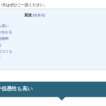
い方はぜひご一読ください。
目次
[
非表示
]
も高い
が分かる
品無料
る
口コミも
)
で信憑性も高い