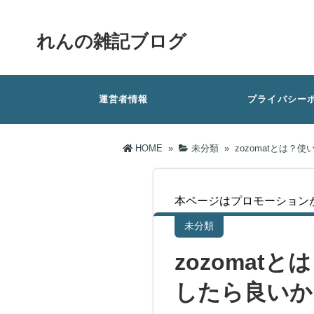
れんの雑記ブログ
運営者情報
プライバシー
HOME
»
未分類
»
zozomatとは
本ページはプロモーション
未分類
zozoma
したら良いか