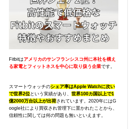
Fitbitは
アメリカのサンフランシスコ州に本社を構え
る家電とフィットネスを中心に取り扱う企業
です。
スマートウォッチの
シェア率はApple Watchに次い
で世界2位
という実績があり、
世界100カ国以上で1
億2000万台以上が出荷
されています。2020年にはG
oogle社により買収され管理下に置かれたことから、
信頼性に関しては何の問題も無いといえます。