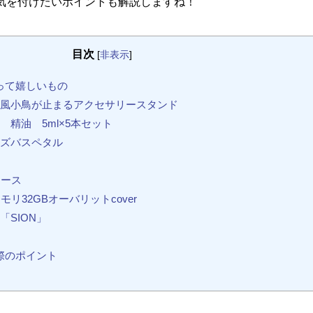
気を付けたいポイントも解説しますね！
目次
[
非表示
]
って嬉しいもの
風小鳥が止まるアクセサリースタンド
精油 5ml×5本セット
ズバスペタル
ケース
リ32GBオーバリットcover
SION」
際のポイント