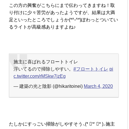
この方の興奮がこちらにまで伝わってきますね！取
り付けに少々苦労があったようですが、結果は大満
足といったところでしょうか(*^-^*)ぽわっとついてい
るライトが高級感ありますよね♪
施主に喜ばれるフロートトイレ
浮いてるので掃除しやすい。
#フロートトイレ
pi
c.twitter.com/rMSkw7jzEg
— 建築の光と陰影 (@hikaritoinei)
March 4, 2020
たしかにすっごい掃除がしやすそう⸜(* ॑꒳ ॑* )⸝施主