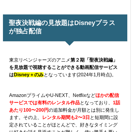
聖夜決戦編の見放題はDisneyプラス
が独占配信
東京リベンジャーズのアニメ
第２期「聖夜決戦編」
を見放題で視聴することができる動画配信サービス
は
Disney＋のみ
となっています(2024年1月時点)。
AmazonプライムやU-NEXT、Netflixなど
ほかの配信
サービスでは有料のレンタル作品
となっており、
1話
あたり100〜200円
の追加料金が月額とは別に発生し
ます。その上、
レンタル期間も2〜3日
と短期間に設
定されている
ことがほとんどで、好きなタイミング