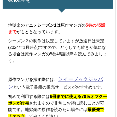
地獄楽のアニメ
シーズン1は
原作マンガの
5巻の45話
まで
がもととなっています。
シーズン２の制作は決定していますが放送日は未定
(2024年1月時点)ですので、どうしても続きが気にな
る場合は原作マンガの5巻46話以降を読んでみましょ
う。
▷イーブックジャパ
原作マンガを探す際には、
ン
という電子書籍の販売サービスがおすすめです。
初めて利用する際には
6冊までに使える70％オフクー
ポンが付与
されますので非常にお得に読むことが可
能です。地獄楽の原作を読みたい場合には
最優先で
チェック
してみてください。