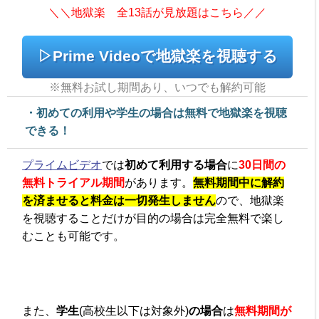
＼＼地獄楽 全13話が見放題はこちら／／
▷Prime Videoで地獄楽を視聴する
※無料お試し期間あり、いつでも解約可能
・初めての利用や学生の場合は無料で地獄楽を視聴
できる！
プライムビデオ
では
初めて利用する場合
に
30日間の
無料トライアル期間
があります。
無料期間中に解約
を済ませると料金は一切発生しません
ので、地獄楽
を視聴することだけが目的の場合は完全無料で楽し
むことも可能です。
また、
学生
(高校生以下は対象外)
の場合
は
無料期間が