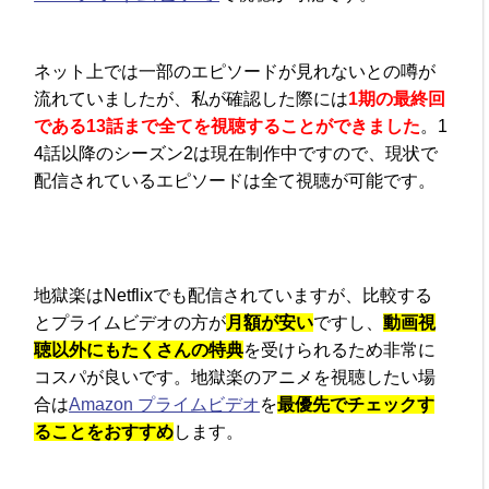
ネット上では一部のエピソードが見れないとの噂が
流れていましたが、私が確認した際には
1期の最終回
である13話まで全てを視聴することができました
。1
4話以降のシーズン2は現在制作中ですので、現状で
配信されているエピソードは全て視聴が可能です。
地獄楽はNetflixでも配信されていますが、比較する
とプライムビデオの方が
月額が安い
ですし、
動画視
聴以外にもたくさんの特典
を受けられるため非常に
コスパが良いです。地獄楽のアニメを視聴したい場
合は
Amazon プライムビデオ
を
最優先でチェックす
ることをおすすめ
します。