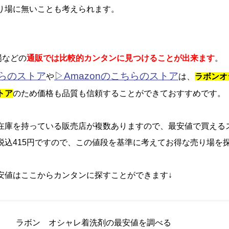
り場に無いことも考えられます。
場などの
通販では比較的カンタンに見つけることが出来ます
。
らのストア
▷Amazonのこちらのストア
や
は、
ラボンオ
トア
のため価格も品質も信頼することができておすすめです。
在庫を持っている販売店が複数ありますので、最安値で買える
税込415円ですので、この値段を基準に考えてお得な売り場を
安値はここからカンタンに探すことができます↓
ラボン オシャレ着洗剤の最安値を調べる