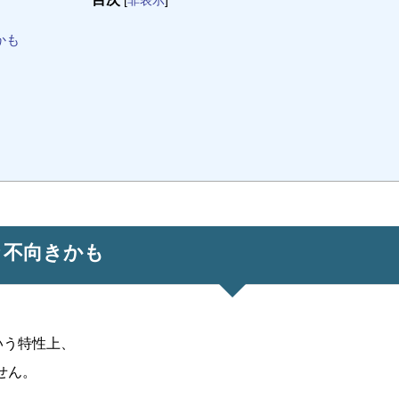
[
非表示
]
かも
々不向きかも
いう特性上、
せん。