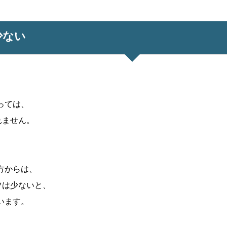
少ない
っては、
れません。
方からは、
ツは少ないと、
います。