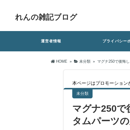
れんの雑記ブログ
運営者情報
プライバシー
HOME
»
未分類
»
マグナ250で後悔
本ページはプロモーション
未分類
マグナ250
タムパーツの