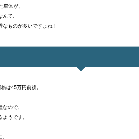
た車体が、
なんて、
秀なものが多いですよね！
価格は45万円前後。
種なので、
るようです。
に、