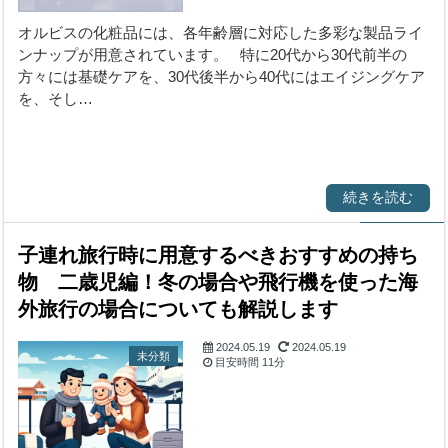
オルビスの化粧品には、各年齢層に対応した多彩な製品ライ
ンナップが用意されています。 特に20代から30代前半の
方々には基礎ケアを、30代後半から40代にはエイジングケア
を、そし…
続きを読む
子連れ旅行時に用意するべきおすすめの持ち
物 二歳児編！冬の場合や飛行機を使った海
外旅行の場合についても解説します
2024.05.19
2024.05.19
未分類
目安時間
11分