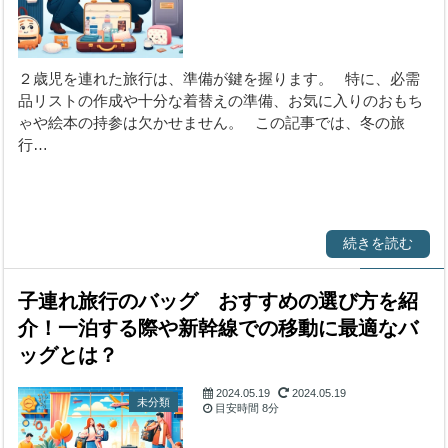
２歳児を連れた旅行は、準備が鍵を握ります。 特に、必需
品リストの作成や十分な着替えの準備、お気に入りのおもち
ゃや絵本の持参は欠かせません。 この記事では、冬の旅
行…
続きを読む
子連れ旅行のバッグ おすすめの選び方を紹
介！一泊する際や新幹線での移動に最適なバ
ッグとは？
2024.05.19
2024.05.19
未分類
目安時間
8分