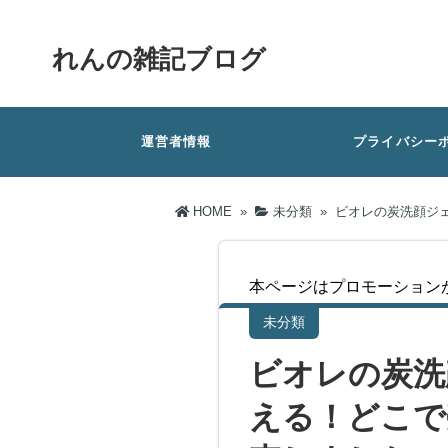
れんの雑記ブログ
運営者情報
プライバシー
HOME
»
未分類
»
ビオレの炭洗顔ジ
本ページはプロモーション
未分類
ビオレの炭洗
える！どこで