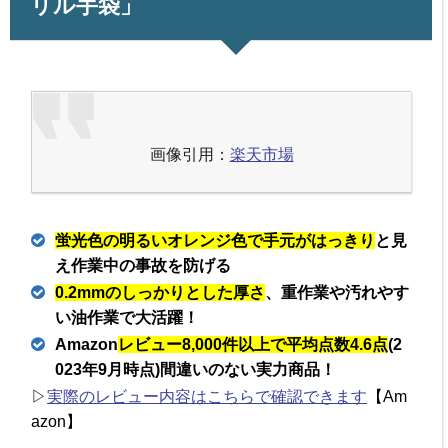
リル手袋」
画像引用：
楽天市場
蛍光色の明るいオレンジ色で手元がはっきり
と見
え作業中の事故を防げる
0.2mmのしっかりとした厚さ
、重作業や汚れやす
い油作業で大活躍！
Amazon
レビュー8,000件以上で平均点数4.6点
(2
023年9月時点)間違いのない実力商品！
▷
実際のレビュー内容はこちらで確認できます
【Am
azon】