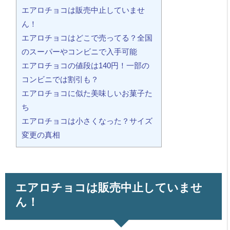
エアロチョコは販売中止していませ
ん！
エアロチョコはどこで売ってる？全国
のスーパーやコンビニで入手可能
エアロチョコの値段は140円！一部の
コンビニでは割引も？
エアロチョコに似た美味しいお菓子た
ち
エアロチョコは小さくなった？サイズ
変更の真相
エアロチョコは販売中止していませ
ん！