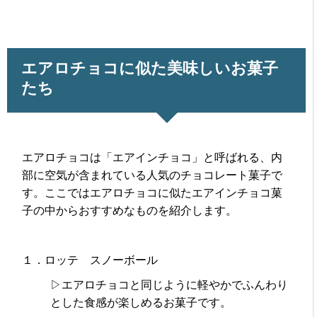
エアロチョコに似た美味しいお菓子
たち
エアロチョコは「エアインチョコ」と呼ばれる、内
部に空気が含まれている人気のチョコレート菓子で
す。ここではエアロチョコに似たエアインチョコ菓
子の中からおすすめなものを紹介します。
１．ロッテ スノーボール
▷エアロチョコと同じように軽やかでふんわり
とした食感が楽しめるお菓子です。