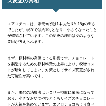
ズ変更の真相
エアロチョコは、販売当初は1本あたり約15gの重さ
でしたが、現在では約10gとなり、小さくなったこと
が確認されています。この変更の理由は次のような
要因が考えられます。
まず、原材料の高騰による影響です。チョコレート
を製造するための原材料費の上昇により、税増コス
トが増加してしまい、対策としてサイズ変更がされ
た可能性が高いです。
また、現代の消費者はカロリー摂取に敏感になって
おり、小さなおやつやひとくちサイズのチョコレー
トが人気を集めています。エアロチョコもより食べ